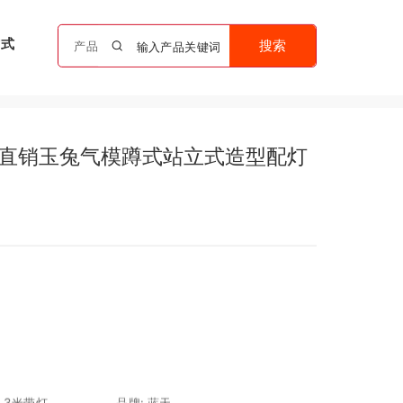
方式
搜索
产品
直销玉兔气模蹲式站立式造型配灯
,3米带灯...
品牌:
蓝天