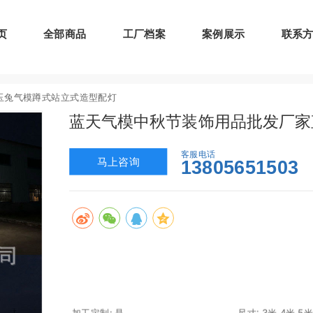
页
全部商品
工厂档案
案例展示
联系
玉兔气模蹲式站立式造型配灯
蓝天气模中秋节装饰用品批发厂家
客服电话
马上咨询
13805651503
加工定制:
是
尺寸:
3米,4米,5米