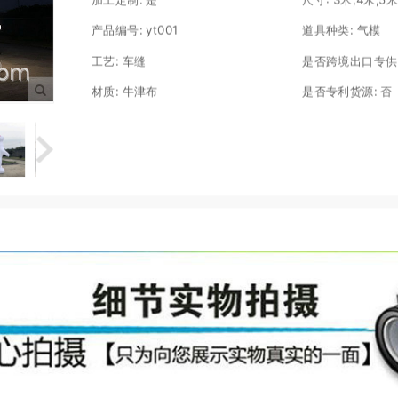
产品编号:
yt001
道具种类:
气模
工艺:
车缝
是否跨境出口专供
材质:
牛津布
是否专利货源:
否